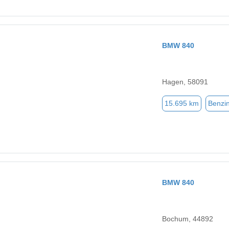
BMW 840
Hagen, 58091
15.695 km
Benzi
BMW 840
Bochum, 44892