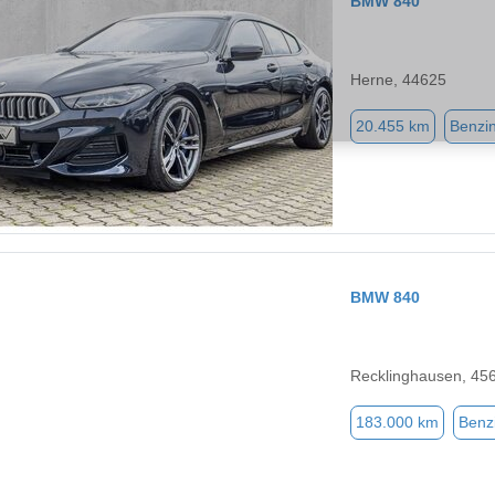
BMW 840
Herne, 44625
20.455 km
Benzi
BMW 840
Recklinghausen, 45
183.000 km
Benz