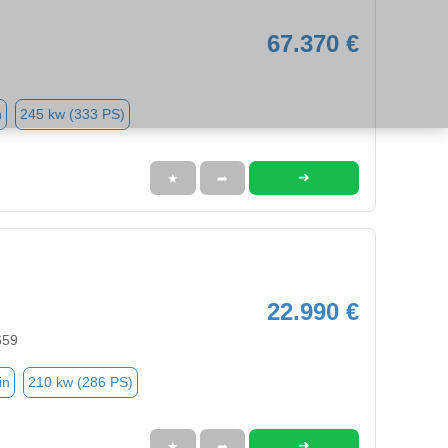
67.370 €
n
245 kw (333 PS)
➜
★
➦
22.990 €
659
in
210 kw (286 PS)
➜
★
➦