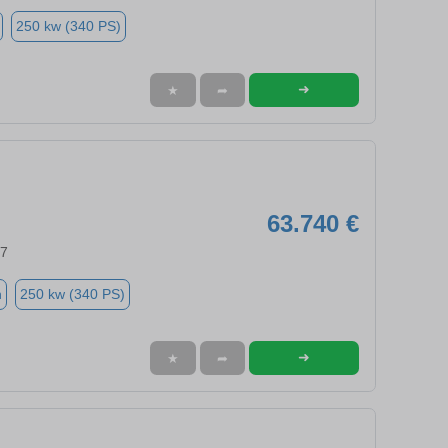
250 kw (340 PS)
➜
★
➦
63.740 €
97
n
250 kw (340 PS)
➜
★
➦