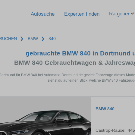
Ratgeber
Autosuche
Experten finden
SUCHEN
❯
BMW
❯
840
gebrauchte BMW 840 in Dortmund 
BMW 840 Gebrauchtwagen & Jahreswag
 Dortmund für BMW 840 bei Automarkt-Dortmund.de gezielt Fahrzeuge dieses Mode
siehst du auf einen Blick, welche BMW 840 Fahrzeuge
BMW 840
Castrop-Rauxel, 44