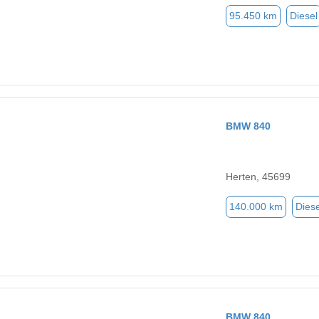
95.450 km
Diesel
BMW 840
Herten, 45699
140.000 km
Diese
BMW 840