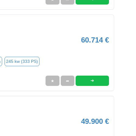
60.714 €
n
245 kw (333 PS)
➜
★
➦
49.900 €