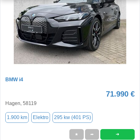
BMW i4
71.990 €
Hagen, 58119
1.900 km
Elektro
295 kw (401 PS)
➜
★
➦