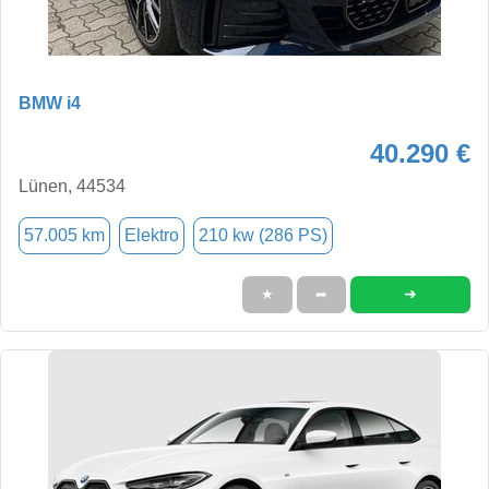
BMW i4
40.290 €
Lünen, 44534
57.005 km
Elektro
210 kw (286 PS)
➜
★
➦