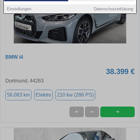
Einstellungen
Datenschutzerklärung
BMW i4
38.399 €
Dortmund, 44263
56.083 km
Elektro
210 kw (286 PS)
➜
★
➦