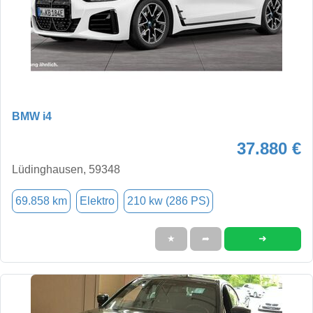
BMW i4
37.880 €
Lüdinghausen, 59348
69.858 km
Elektro
210 kw (286 PS)
➜
★
➦