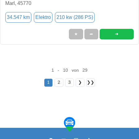
Marl, 45770
34.547 km
Elektro
210 kw (286 PS)
➜
★
➦
1 - 10 von 29
1
2
3
❯
❯❯