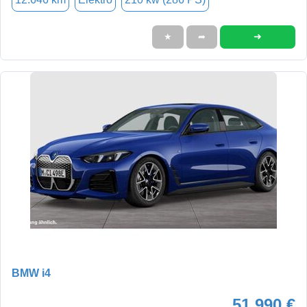
➜
★
➦
BMW i4
51.990 €