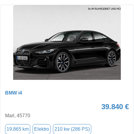
BMW i4
39.840 €
Marl, 45770
19.865 km
Elektro
210 kw (286 PS)