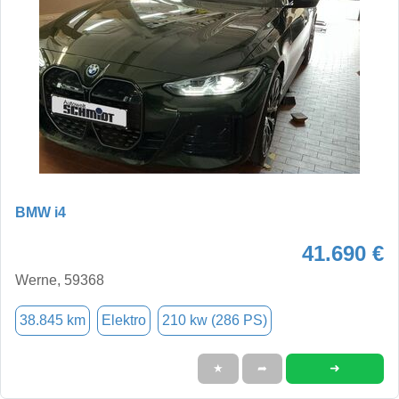
BMW i4
41.690 €
Werne, 59368
38.845 km
Elektro
210 kw (286 PS)
➜
★
➦