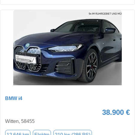
BMW i4
38.900 €
Witten, 58455
12.646 km
Elektro
210 kw (286 PS)