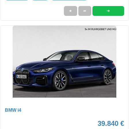
➜
★
➦
BMW i4
39.840 €