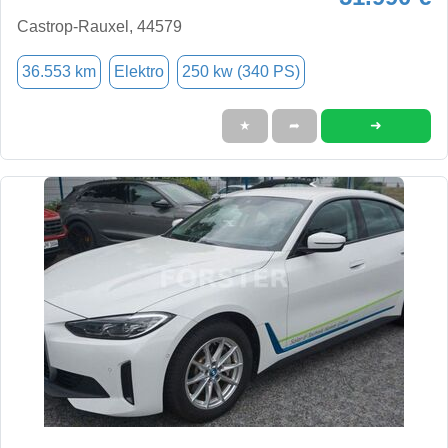
Castrop-Rauxel, 44579
36.553 km
Elektro
250 kw (340 PS)
➜
★
➦