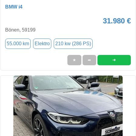
BMW i4
31.980 €
Bönen, 59199
55.000 km
Elektro
210 kw (286 PS)
➜
★
➦