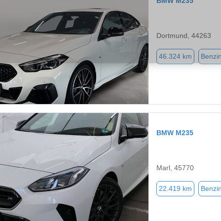
BMW M235
Dortmund, 44263
46.324 km
Benzi
BMW M235
Marl, 45770
22.419 km
Benzi