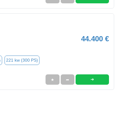
44.400 €
n
221 kw (300 PS)
➜
★
➦