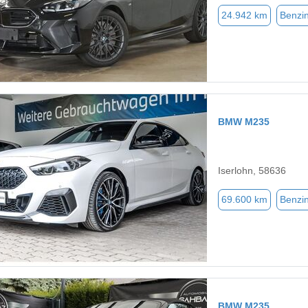
24.942 km
Benzi
BMW M235
Iserlohn, 58636
69.600 km
Benzi
BMW M235