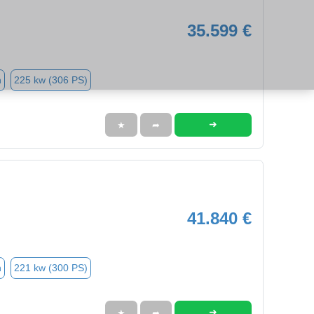
35.599 €
n
225 kw (306 PS)
➜
★
➦
41.840 €
n
221 kw (300 PS)
➜
★
➦