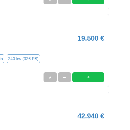
19.500 €
in
240 kw (326 PS)
➜
★
➦
42.940 €