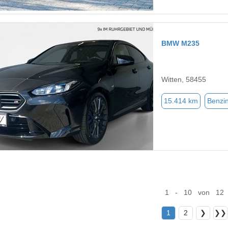
BMW M235
Witten, 58455
15.414 km
Benzi
1 - 10 von 12
1
2
❯
❯❯