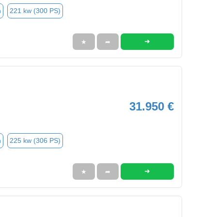
n
221 kw (300 PS)
➜
★
➦
31.950 €
n
225 kw (306 PS)
➜
★
➦