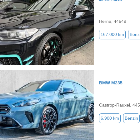
Herne, 44649
167.000 km
Benz
BMW M235
Castrop-Rauxel, 44
6.900 km
Benzin