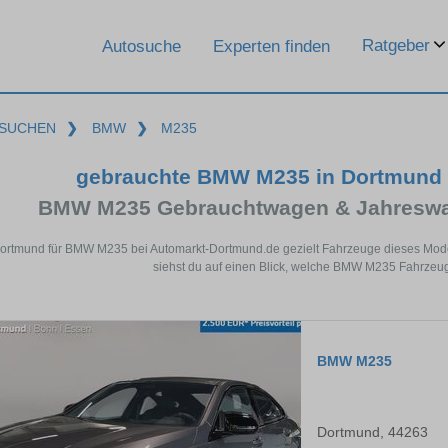
Ratgeber
Autosuche
Experten finden
SUCHEN
❯
BMW
❯
M235
gebrauchte BMW M235 in Dortmund 
BMW M235 Gebrauchtwagen & Jahreswag
Dortmund für BMW M235 bei Automarkt-Dortmund.de gezielt Fahrzeuge dieses Mode
siehst du auf einen Blick, welche BMW M235 Fahrzeug
BMW M235
Dortmund, 44263