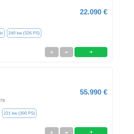
22.090 €
in
240 kw (326 PS)
➜
★
➦
55.990 €
579
221 kw (300 PS)
➜
★
➦