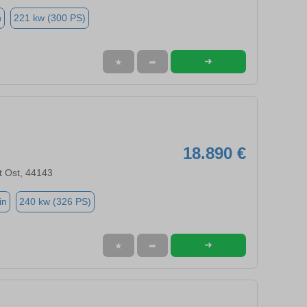
n
221 kw (300 PS)
➜
★
➦
18.890 €
t Ost, 44143
in
240 kw (326 PS)
➜
★
➦