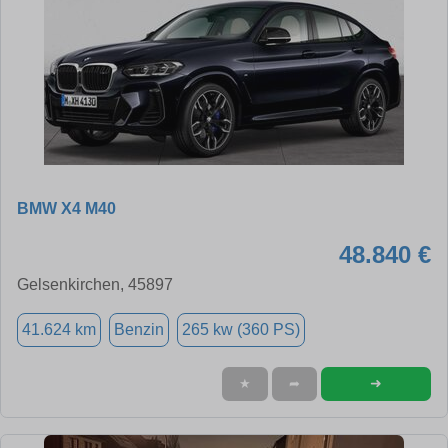
BMW X4 M40
48.840 €
Gelsenkirchen, 45897
41.624 km
Benzin
265 kw (360 PS)
➜
★
➦