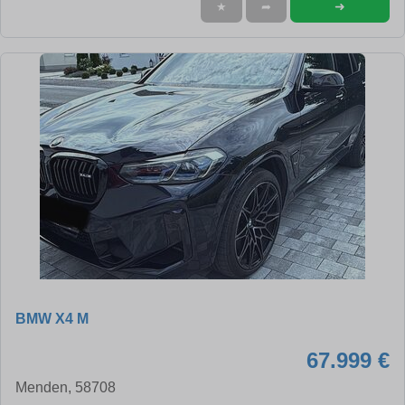
➜
★
➦
BMW X4 M
67.999 €
Menden, 58708