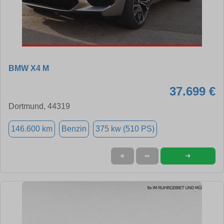
BMW X4 M
37.699 €
Dortmund, 44319
146.600 km
Benzin
375 kw (510 PS)
➜
★
➦