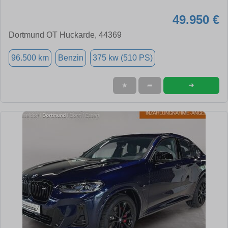
49.950 €
Dortmund OT Huckarde, 44369
96.500 km
Benzin
375 kw (510 PS)
➜
★
➦