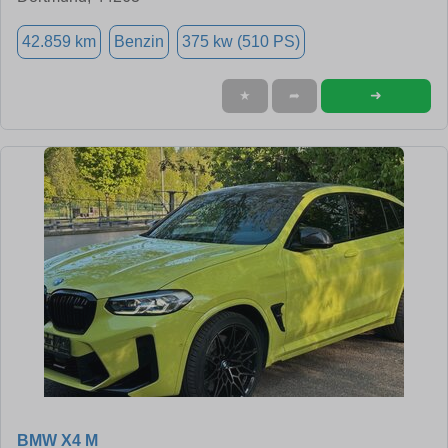
42.859 km
Benzin
375 kw (510 PS)
➜
★
➦
BMW X4 M