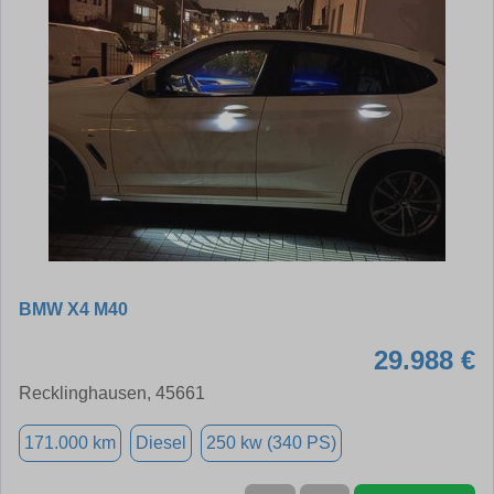
BMW X4 M40
29.988 €
Recklinghausen, 45661
171.000 km
Diesel
250 kw (340 PS)