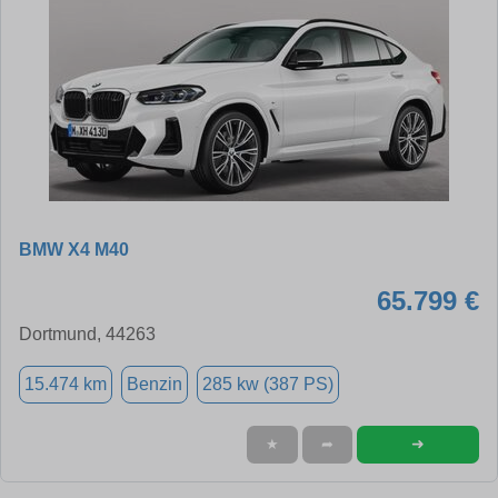
BMW X4 M40
65.799 €
Dortmund, 44263
15.474 km
Benzin
285 kw (387 PS)
➜
★
➦