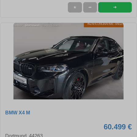
➜
★
➦
BMW X4 M
60.499 €
Dortmund, 44263