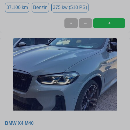
37.100 km
Benzin
375 kw (510 PS)
➜
★
➦
BMW X4 M40