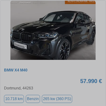
BMW X4 M40
57.990 €
Dortmund, 44263
10.718 km
Benzin
265 kw (360 PS)