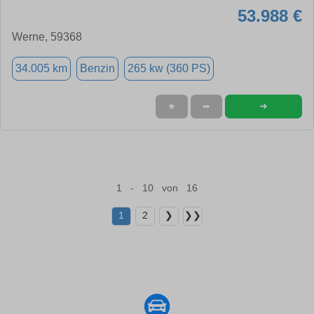
53.988 €
Werne, 59368
34.005 km
Benzin
265 kw (360 PS)
➜
★
➦
1 - 10 von 16
1
2
❯
❯❯